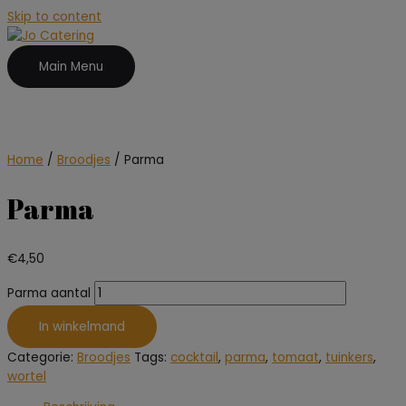
Skip to content
Main Menu
Home
/
Broodjes
/ Parma
Parma
€
4,50
Parma aantal
In winkelmand
Categorie:
Broodjes
Tags:
cocktail
,
parma
,
tomaat
,
tuinkers
,
wortel