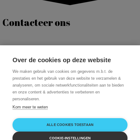
Contacteer ons
Via het contactformulier kan U ons steeds bereiken voor
vragen en bestellingen.
Over de cookies op deze website
Open het Contactformulier
We maken gebruik van cookies om gegevens m.b.t. de
prestaties en het gebruik van deze website te verzamelen &
Of neem telefonisch contact op : 09 348 32
analyseren, om sociale netwerkfunctionaliteiten aan te bieden
en onze content & advertenties te verbeteren en
22
personaliseren.
Kom meer te weten
Facebook-f
Copyright © 2026 Jo Catering
Powered by Jo Catering
ALLE COOKIES TOESTAAN
COOKIE-INSTELLINGEN